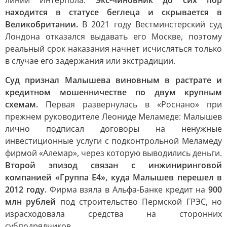
линии Интерпола.
Экс-чиновник до сих пор
находится в статусе беглеца и скрывается в
Великобритании.
В 2021 году Вестминстерский суд
Лондона отказался выдавать его Москве, поэтому
реальный срок наказания начнет исчисляться только
в случае его задержания или экстрадиции.
Суд признал Малышева виновным в растрате и
кредитном мошенничестве по двум крупным
схемам.
Первая развернулась в «Роснано» при
прежнем руководителе Леониде Меламеде: Малышев
лично подписал договоры на ненужные
инвестиционные услуги с подконтрольной Меламеду
фирмой «Алемар», через которую выводились деньги.
Второй эпизод связан с инжиниринговой
компанией «Группа Е4», куда Малышев перешел в
2012 году.
Фирма взяла в Альфа-Банке кредит на
900
млн рублей
под строительство Пермской ГРЭС, но
израсходовала средства на сторонних
субподрядчиков.