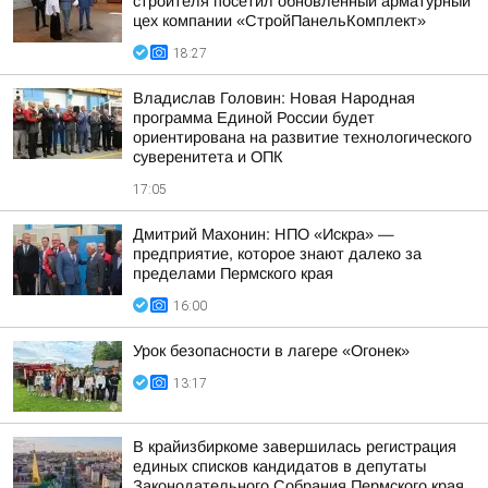
строителя посетил обновленный арматурный
цех компании «СтройПанельКомплект»
18:27
Владислав Головин: Новая Народная
программа Единой России будет
ориентирована на развитие технологического
суверенитета и ОПК
17:05
Дмитрий Махонин: НПО «Искра» —
предприятие, которое знают далеко за
пределами Пермского края
16:00
Урок безопасности в лагере «Огонек»
13:17
В крайизбиркоме завершилась регистрация
единых списков кандидатов в депутаты
Законодательного Собрания Пермского края