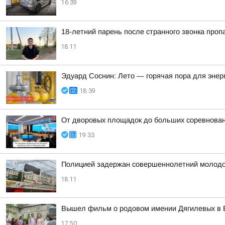
16:39
18-летний парень после странного звонка проп
18:11
Эдуард Соснин: Лето — горячая пора для энер
18:39
От дворовых площадок до больших соревнова
19:33
Полицией задержан совершеннолетний молодой 
18:11
Вышел фильм о родовом имении Дягилевых в Б
17:50