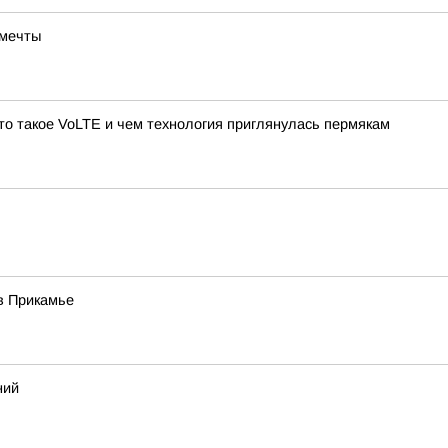
 мечты
то такое VoLTE и чем технология приглянулась пермякам
в Прикамье
ний