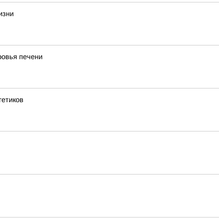
изни
ровья печени
гетиков