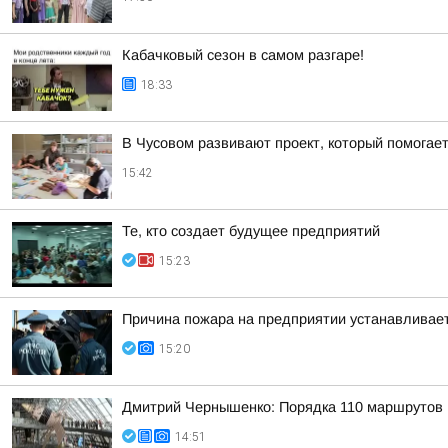
Кабачковый сезон в самом разгаре!
18:33
В Чусовом развивают проект, который помога
15:42
Те, кто создает будущее предприятий
15:23
Причина пожара на предприятии устанавливае
15:20
Дмитрий Чернышенко: Порядка 110 маршрутов н
14:51