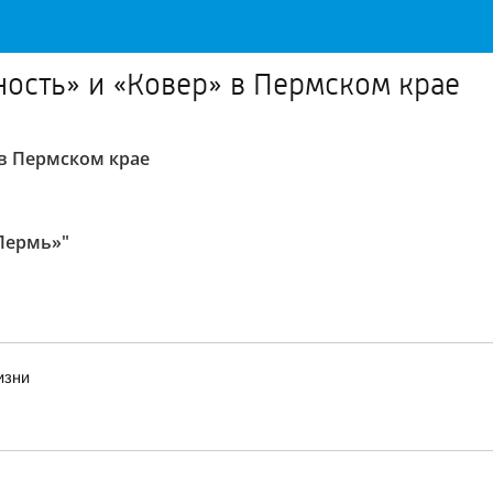
ость» и «Ковер» в Пермском крае
в Пермском крае
 Пермь»"
изни