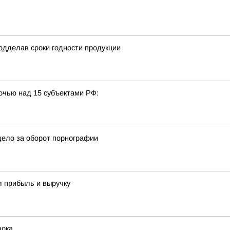
одделав сроки годности продукции
очью над 15 субъектами РФ:
дело за оборот порнографии
л прибыль и выручку
нока