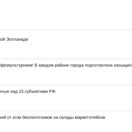
кой Эспланаде
 физкультурника! В каждом районе города подготовлена насыщенн
очью над 15 субъектами РФ:
ий от атак беспилотников на склады маркетплейсов