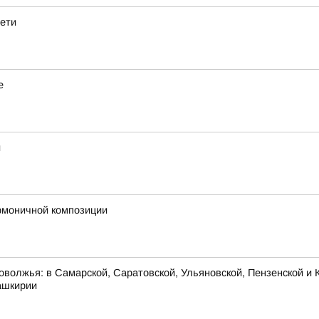
дети
е
й
армоничной композиции
оволжья: в Самарской, Саратовской, Ульяновской, Пензенской и К
ашкирии