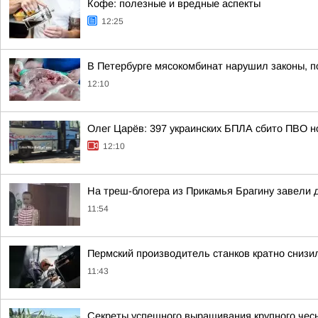
Кофе: полезные и вредные аспекты
12:25
В Петербурге мясокомбинат нарушил законы, п
12:10
Олег Царёв: 397 украинских БПЛА сбито ПВО н
12:10
На треш-блогера из Прикамья Брагину завели 
11:54
Пермский производитель станков кратно снизи
11:43
Секреты успешного выращивания крупного чес