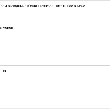
 вам выходных : Юлия Пьянкова Читать нас в Макс
отменен
й
нока