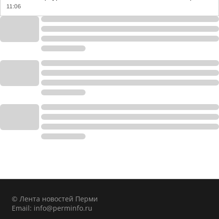
11:06
© Лента новостей Перми
Email:
info@perminfo.ru