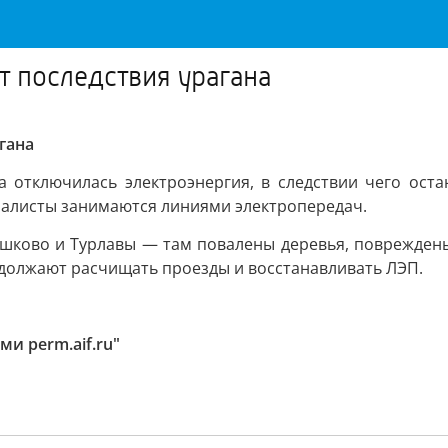
т последствия урагана
гана
а отключилась электроэнергия, в следствии чего ост
циалисты занимаются линиями электропередач.
ешково и Турлавы — там повалены деревья, поврежден
родолжают расчищать проезды и восстанавливать ЛЭП.
и perm.aif.ru"