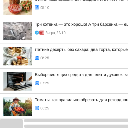
08:10
Три котёнка — это хорошо! А три барсёнка — е
Вчера, 23:10
Летние десерты без сахара: два торта, которы
08:25
Выбор чистящих средств для плит и духовок: к
07:25
Томаты: как правильно обрезать для рекордног
06:25