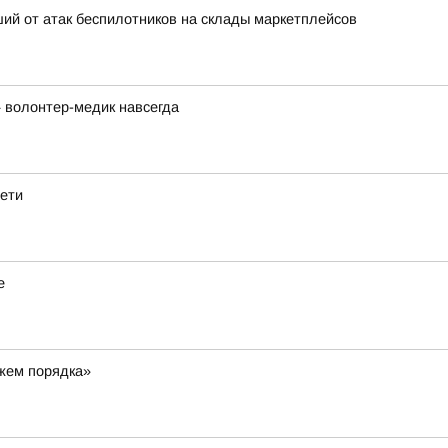
ий от атак беспилотников на склады маркетплейсов
 волонтер-медик навсегда
дети
е
ажем порядка»