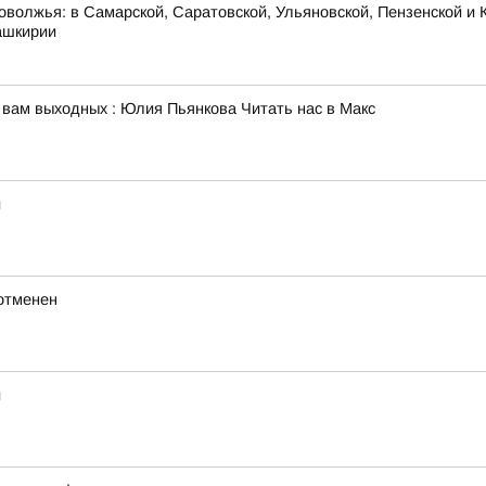
оволжья: в Самарской, Саратовской, Ульяновской, Пензенской и К
ашкирии
 вам выходных : Юлия Пьянкова Читать нас в Макс
й
отменен
й