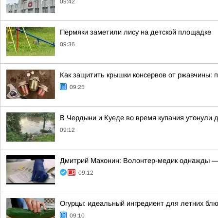
09:42
Пермяки заметили лису на детской площадке
09:36
Как защитить крышки консервов от ржавчины: 
09:25
В Чердыни и Куеде во время купания утонули 
09:12
Дмитрий Махонин: Волонтер-медик однажды —
09:12
Огурцы: идеальный ингредиент для летних бл
09:10