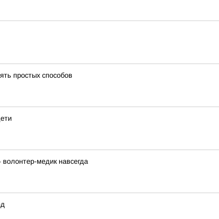
пять простых способов
дети
 волонтер-медик навсегда
юд