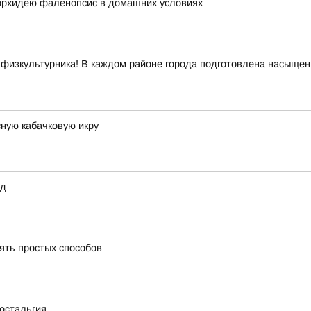
 орхидею фаленопсис в домашних условиях
 физкультурника! В каждом районе города подготовлена насыщенн
сную кабачковую икру
юд
ять простых способов
ностальгия