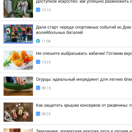
Доступное искусство: как успешно размножить
10:10
Дали старт череде спортивных событий ко Дню
волейбольных баталий
11:04
Не спешите выбрасывать кабачки! Готовим вку
10:25
Огурцы: идеальный ингредиент для летних бл
09:10
Как защитить крышки консервов от ржавчины: п
09:25
Земляника: ароматная находка лета и летняя 