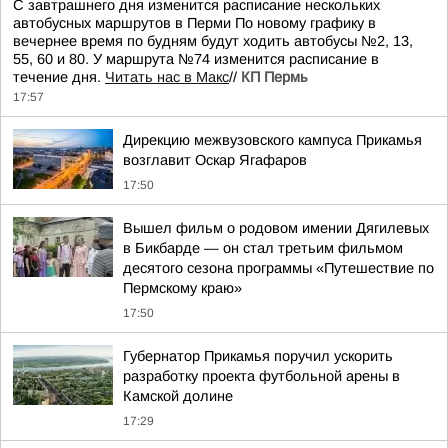
С завтрашнего дня изменится расписание нескольких
автобусных маршрутов в Перми По новому графику в
вечернее время по будням будут ходить автобусы №2, 13,
55, 60 и 80. У маршрута №74 изменится расписание в
течение дня.
Читать нас в Макс
//
КП Пермь
17:57
Дирекцию межвузовского кампуса Прикамья
возглавит Оскар Ягафаров
17:50
Вышел фильм о родовом имении Дягилевых
в Бикбарде — он стал третьим фильмом
десятого сезона программы «Путешествие по
Пермскому краю»
17:50
Губернатор Прикамья поручил ускорить
разработку проекта футбольной арены в
Камской долине
17:29