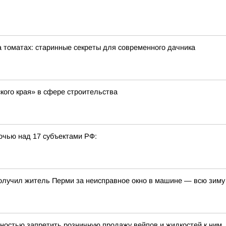
томатах: старинные секреты для современного дачника
ого края» в сфере строительства
очью над 17 субъектами РФ:
олучил житель Перми за неисправное окно в машине — всю зим
ностью запретить розничную продажу вейпов и жидкостей к ним,