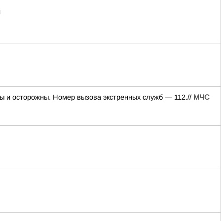
и
ы и осторожны. Номер вызова экстренных служб — 112.//
МЧС