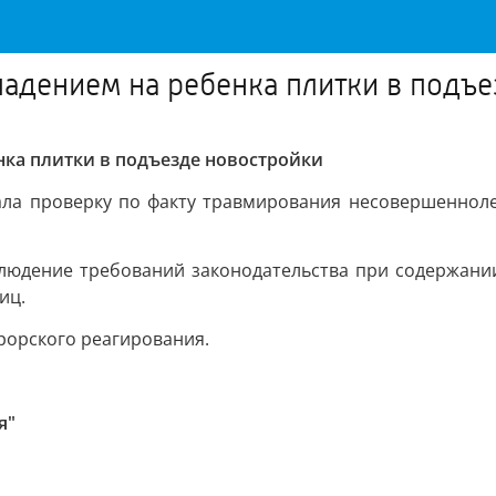
падением на ребенка плитки в подъ
нка плитки в подъезде новостройки
ала проверку по факту травмирования несовершеннолет
людение требований законодательства при содержани
иц.
рорского реагирования.
я"