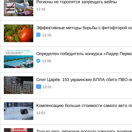
Регионы не торопятся запрещать вейпы
12:16
Эффективные методы борьбы с фитофторой на 
12:10
Определен победитель конкурса «Лидер Пермск
12:06
Олег Царёв: 153 украинских БПЛА сбито ПВО н
12:01
Компенсацию больше стоимости самого авто п
12:01
Только пять регионов воспользовались возмож