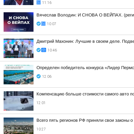
11:16
Вячеслав Володин: И СНОВА О ВЕЙПАХ. (реги
10:07
Дмитрий Махонин: Лучшие в своем деле. Подве
10:46
Определен победитель конкурса «Лидер Пермск
12:06
Компенсацию больше стоимости самого авто п
12:01
Всего пять регионов РФ приняли свои законы 
10:27