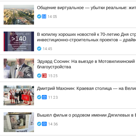
Общение виртуальное — убытки реальные: жит
14:05
В копилку хороших новостей к 70-летию Дня с
инвестиционно-строительных проектов – драйве
14:45
Эдуард Соснин: На выезде в Мотовилихинский 
благоустройства
15:25
Дмитрий Махонин: Краевая столица — на Вели
11:23
Вышел фильм о родовом имении Дягилевых в 
14:36