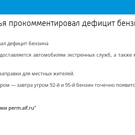
мья прокомментировал дефицит бенз
вал дефицит бензина
едоставляется автомобилям экстренных служб, а такж
заправки для местных жителей.
ром — завтра утром 92-й и 95-й бензин точечно появитс
и perm.aif.ru"