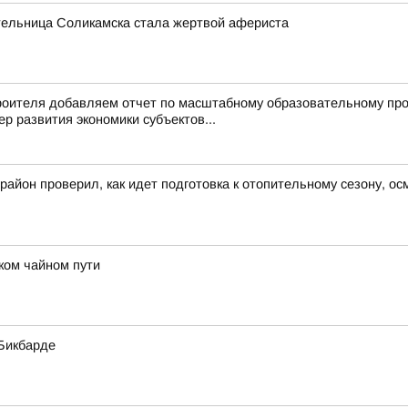
ельница Соликамска стала жертвой афериста
троителя добавляем отчет по масштабному образовательному пр
р развития экономики субъектов...
район проверил, как идет подготовка к отопительному сезону, 
ком чайном пути
Бикбарде