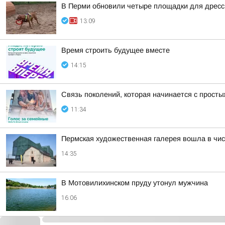
В Перми обновили четыре площадки для дрессир
13:09
Время строить будущее вместе
14:15
Связь поколений, которая начинается с прост
11:34
Пермская художественная галерея вошла в чис
14:35
В Мотовилихинском пруду утонул мужчина
16:06