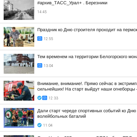
#архив_ТАСС_Урал+ . Березники
14:45
Праздник ко Дню строителя проходит на пермс
12:55
Тем временем на территории Белогорского мон
13:04
Внимание, внимание!. Прямо сейчас в экстримп
сильнейших! На старт выйдут наши огнеборцы —
12:33
Дали старт череде спортивных событий ко Дню
волейбольных баталий
11:04