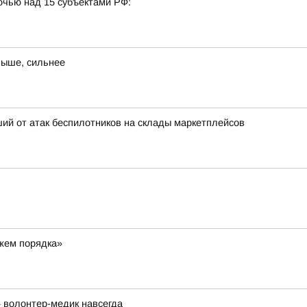
очью над 15 субъектами РФ:
выше, сильнее
ий от атак беспилотников на склады маркетплейсов
ажем порядка»
 волонтер-медик навсегда