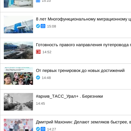
15:10
8 лет Многофункциональному миграционному ц
15:08
Готовность правого направления путепровода 
14:52
От первых тренировок до новых достижений
14:48
#архив_ТАСС_Урал+ . Березники
14:45
Дмитрий Махонин: Делают земляков быстрее, 
14:27