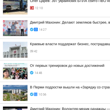
Олег Царёв: 397 украинских БПЛА сбито ПВО н
12:10
Дмитрий Махонин: Делают земляков быстрее, 
14:27
Краевые власти поддержат бизнес, пострадавш
09:42
От первых тренировок до новых достижений
14:48
В Перми подростки вышли на «Зарядку со стр
10:36
Дмитрий Махонин: Волонтер-медик однажды —