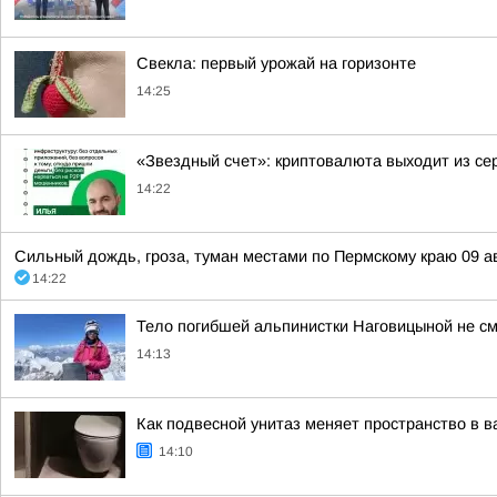
Свекла: первый урожай на горизонте
14:25
«Звездный счет»: криптовалюта выходит из се
14:22
Сильный дождь, гроза, туман местами по Пермскому краю 09 а
14:22
Тело погибшей альпинистки Наговицыной не смо
14:13
Как подвесной унитаз меняет пространство в 
14:10