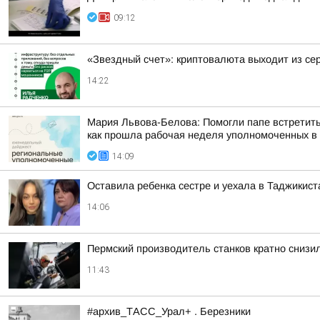
09:12
«Звездный счет»: криптовалюта выходит из се
14:22
Мария Львова-Белова: Помогли папе встретить
как прошла рабочая неделя уполномоченных в р
14:09
Оставила ребенка сестре и уехала в Таджикист
14:06
Пермский производитель станков кратно снизи
11:43
#архив_ТАСС_Урал+ . Березники