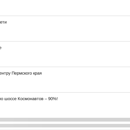
дети
е
нтру Пермского края
по шоссе Космонавтов – 90%!