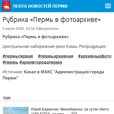
Рубрика «Пермь в фотоархиве»
Официально
5 июля 2026, 10:18
Рубрика «Пермь в фотоархиве»
Центральная набережная реки Камы. Репродукция.
#пермьпервая
#пермьархивная
#архивныефото
#пермь
#архивгородаперми
Источник:
Канал в МАКС "Администрация города
Перми"
ТОП
Юрий Баранчик: Минобороны: за сутки сбито
1150 БПЛА, за ночь — 203