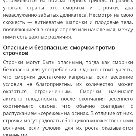
устремляются на поиски первых грибов. В разных
уголках страны это сморчки и строчки, два
незаслуженно забытых деликатеса. Несмотря на свою
схожесть — витиеватые шапочки и плодовые тела,
появляющиеся в конце апреля или начале мая, между
ними есть важные различия.
Опасные и безопасные: сморчки против
строчков
Строчки могут быть опасными, тогда как сморчки
безопасны для употребления. Однако стоит учесть,
что сморчки достаточно капризны: если весенние
условия не благоприятны, их количество может
оказаться ограниченным. Сморчки начинают
активно плодоносить после окончания весеннего
охотничьего сезона, что обычно совпадает с
распусканием «сережек» на осинах. В отличие от них,
строчки могут радовать сборщиков множественными
волнами, если условия для их роста оказываются
удачными.