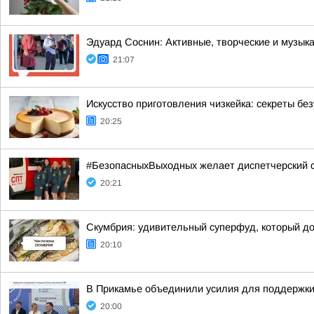
Эдуард Соснин: Активные, творческие и музы
21:07
Искусство приготовления чизкейка: секреты бе
20:25
#БезопасныхВыходных желает диспетчерский
20:21
Скумбрия: удивительный суперфуд, который д
20:10
В Прикамье объединили усилия для поддержки
20:00