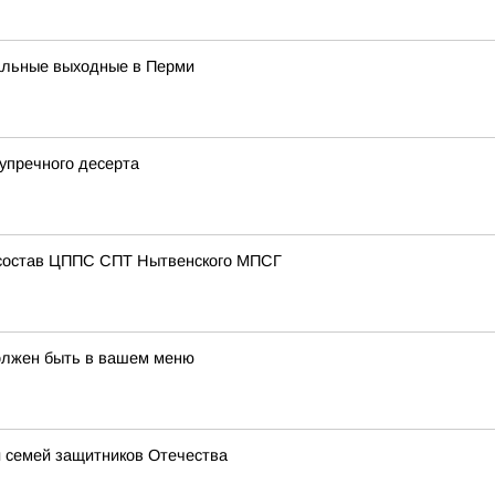
кальные выходные в Перми
зупречного десерта
 состав ЦППС СПТ Нытвенского МПСГ
олжен быть в вашем меню
 семей защитников Отечества